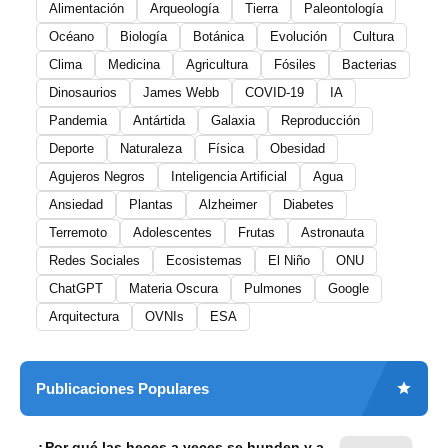
Alimentación
Arqueología
Tierra
Paleontología
Océano
Biología
Botánica
Evolución
Cultura
Clima
Medicina
Agricultura
Fósiles
Bacterias
Dinosaurios
James Webb
COVID-19
IA
Pandemia
Antártida
Galaxia
Reproducción
Deporte
Naturaleza
Física
Obesidad
Agujeros Negros
Inteligencia Artificial
Agua
Ansiedad
Plantas
Alzheimer
Diabetes
Terremoto
Adolescentes
Frutas
Astronauta
Redes Sociales
Ecosistemas
El Niño
ONU
ChatGPT
Materia Oscura
Pulmones
Google
Arquitectura
OVNIs
ESA
Publicaciones Populares
¿Por qué las heces a veces se hunden y a