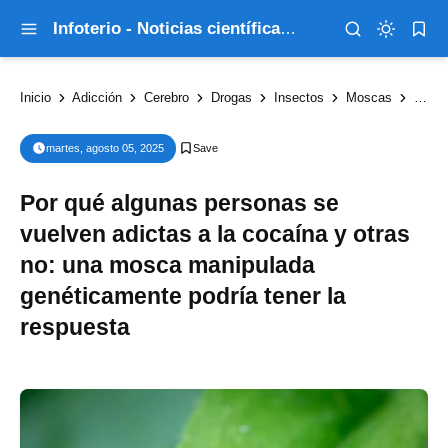
Infoterio - Noticias científicas que explican el mundo
Inicio
Adicción
Cerebro
Drogas
Insectos
Moscas
Salud
martes, agosto 05, 2025
Por qué algunas personas se
vuelven adictas a la cocaína y otras
no: una mosca manipulada
genéticamente podría tener la
respuesta