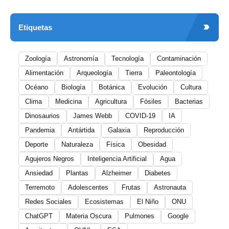
Etiquetas
Zoología
Astronomía
Tecnología
Contaminación
Alimentación
Arqueología
Tierra
Paleontología
Océano
Biología
Botánica
Evolución
Cultura
Clima
Medicina
Agricultura
Fósiles
Bacterias
Dinosaurios
James Webb
COVID-19
IA
Pandemia
Antártida
Galaxia
Reproducción
Deporte
Naturaleza
Física
Obesidad
Agujeros Negros
Inteligencia Artificial
Agua
Ansiedad
Plantas
Alzheimer
Diabetes
Terremoto
Adolescentes
Frutas
Astronauta
Redes Sociales
Ecosistemas
El Niño
ONU
ChatGPT
Materia Oscura
Pulmones
Google