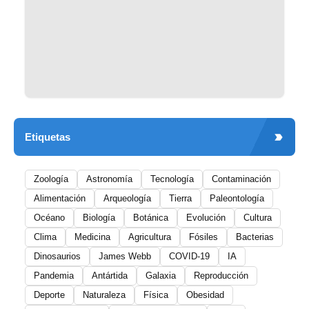
Etiquetas
Zoología
Astronomía
Tecnología
Contaminación
Alimentación
Arqueología
Tierra
Paleontología
Océano
Biología
Botánica
Evolución
Cultura
Clima
Medicina
Agricultura
Fósiles
Bacterias
Dinosaurios
James Webb
COVID-19
IA
Pandemia
Antártida
Galaxia
Reproducción
Deporte
Naturaleza
Física
Obesidad