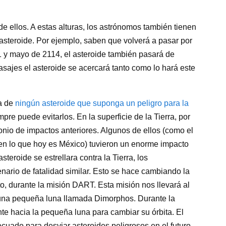
 ellos. A estas alturas, los astrónomos también tienen
 asteroide. Por ejemplo, saben que volverá a pasar por
1 y mayo de 2114, el asteroide también pasará de
sajes el asteroide se acercará tanto como lo hará este
a de
ningún asteroide que suponga un peligro para la
re puede evitarlos. En la superficie de la Tierra, por
onio de impactos anteriores. Algunos de ellos (como el
en lo que hoy es México) tuvieron un enorme impacto
asteroide se estrellara contra la Tierra, los
nario de fatalidad similar. Esto se hace cambiando la
nto, durante la misión DART. Esta misión nos llevará al
 una pequeña luna llamada Dimorphos. Durante la
e hacia la pequeña luna para cambiar su órbita. El
uado para desviar asteroides peligrosos en el futuro.