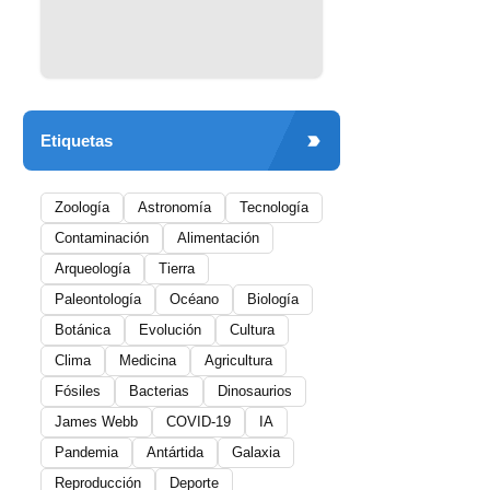
Etiquetas
Zoología
Astronomía
Tecnología
Contaminación
Alimentación
Arqueología
Tierra
Paleontología
Océano
Biología
Botánica
Evolución
Cultura
Clima
Medicina
Agricultura
Fósiles
Bacterias
Dinosaurios
James Webb
COVID-19
IA
Pandemia
Antártida
Galaxia
Reproducción
Deporte