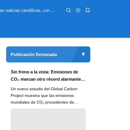
Infoterio es un medio digital dedicado a las noticias científicas, con artículos extensos y bien documentados sobre salud, medioambiente, tecnología, espacio, psicología, evolución y más. Nuestro objetivo es hacer accesible el conocimiento científico a lectores de habla hispana en todo el mundo, con información actualizada, fuentes confiables y explicaciones claras que conectan la ciencia con la vida cotidiana.
Publicación Destacada
Sin freno a la vista: Emisiones de
CO₂ marcan otro récord alarmante
en 2024
Un nuevo estudio del Global Carbon
Project muestra que las emisiones
mundiales de CO₂ procedentes de
combustibles fósiles han alcanzado un
n...