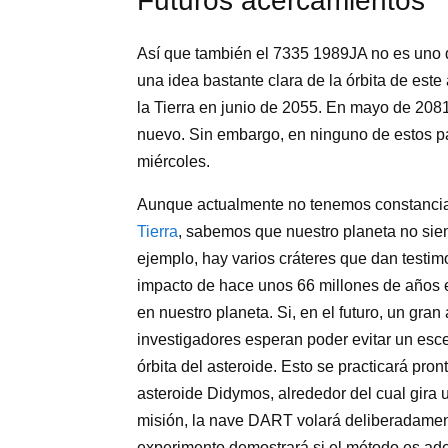
Futuros acercamientos
Así que también el 7335 1989JA no es uno de
una idea bastante clara de la órbita de este
la Tierra en junio de 2055. En mayo de 208
nuevo. Sin embargo, en ninguno de estos pa
miércoles.
Aunque actualmente no tenemos constanci
Tierra
, sabemos que nuestro planeta no siemp
ejemplo, hay varios cráteres que dan testim
impacto de hace unos 66 millones de años 
en nuestro planeta. Si, en el futuro, un gran 
investigadores esperan poder evitar un esce
órbita del asteroide. Esto se practicará pro
asteroide Didymos, alrededor del cual gira
misión, la nave DART volará deliberadament
experimento demostrará si el método es adec