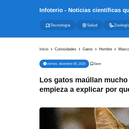
Tecnología
Salud
Zoologí
Inicio
Curiosidades
Gatos
Hombre
Masco
viernes, diciembre 05, 2025
Los gatos maúllan mucho 
empieza a explicar por qu