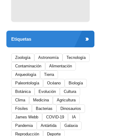
Etiquetas
Zoología
Astronomía
Tecnología
Contaminación
Alimentación
Arqueología
Tierra
Paleontología
Océano
Biología
Botánica
Evolución
Cultura
Clima
Medicina
Agricultura
Fósiles
Bacterias
Dinosaurios
James Webb
COVID-19
IA
Pandemia
Antártida
Galaxia
Reproducción
Deporte