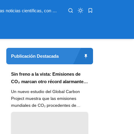
Infoterio es un medio digital dedicado a las noticias científicas, con artículos extensos y bien documentados sobre salud, medioambiente, tecnología, espacio, psicología, evolución y más. Nuestro objetivo es hacer accesible el conocimiento científico a lectores de habla hispana en todo el mundo, con información actualizada, fuentes confiables y explicaciones claras que conectan la ciencia con la vida cotidiana.
Publicación Destacada
Sin freno a la vista: Emisiones de
CO₂ marcan otro récord alarmante
en 2024
Un nuevo estudio del Global Carbon
Project muestra que las emisiones
mundiales de CO₂ procedentes de
combustibles fósiles han alcanzado un
n...