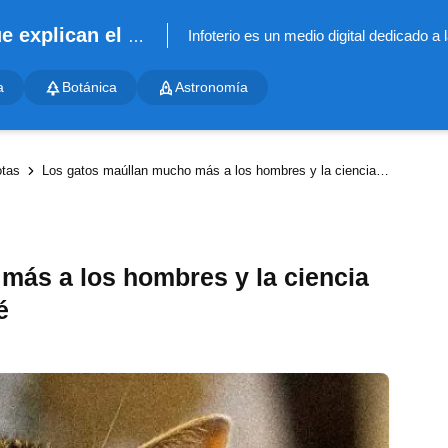
Infoterio - Noticias científicas que explican el mundo
a
Botánica
Astronomía
tas
Los gatos maúllan mucho más a los hombres y la ciencia empieza a explicar por qué
más a los hombres y la ciencia
é