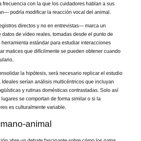
a frecuencia con la que los cuidadores hablan a sus
n— podría modificar la reacción vocal del animal.
gistros directos y no en entrevistas— marca un
 datos de vídeo reales, tomadas desde el punto de
a herramienta estándar para estudiar interacciones
ar matices que difícilmente se pueden obtener cuando
lario.
solidar la hipótesis, será necesario replicar el estudio
Ideales serían análisis multicéntricos que incluyan
ingüísticas y rutinas domésticas contrastadas. Solo así
s lugares se comportan de forma similar o si la
res es culturalmente variable.
humano-animal
ación abre un debate fascinante sobre cómo los gatos