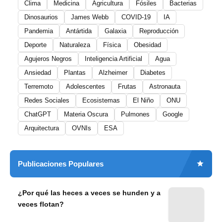
Clima
Medicina
Agricultura
Fósiles
Bacterias
Dinosaurios
James Webb
COVID-19
IA
Pandemia
Antártida
Galaxia
Reproducción
Deporte
Naturaleza
Física
Obesidad
Agujeros Negros
Inteligencia Artificial
Agua
Ansiedad
Plantas
Alzheimer
Diabetes
Terremoto
Adolescentes
Frutas
Astronauta
Redes Sociales
Ecosistemas
El Niño
ONU
ChatGPT
Materia Oscura
Pulmones
Google
Arquitectura
OVNIs
ESA
Publicaciones Populares
¿Por qué las heces a veces se hunden y a
veces flotan?