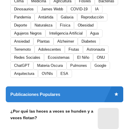
Clima
Medicina
Agricultura
Fósiles
Bacterias
Dinosaurios
James Webb
COVID-19
IA
Pandemia
Antártida
Galaxia
Reproducción
Deporte
Naturaleza
Física
Obesidad
Agujeros Negros
Inteligencia Artificial
Agua
Ansiedad
Plantas
Alzheimer
Diabetes
Terremoto
Adolescentes
Frutas
Astronauta
Redes Sociales
Ecosistemas
El Niño
ONU
ChatGPT
Materia Oscura
Pulmones
Google
Arquitectura
OVNIs
ESA
Publicaciones Populares
¿Por qué las heces a veces se hunden y a
veces flotan?