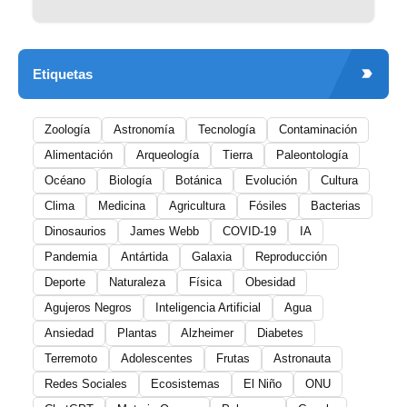
Etiquetas
Zoología
Astronomía
Tecnología
Contaminación
Alimentación
Arqueología
Tierra
Paleontología
Océano
Biología
Botánica
Evolución
Cultura
Clima
Medicina
Agricultura
Fósiles
Bacterias
Dinosaurios
James Webb
COVID-19
IA
Pandemia
Antártida
Galaxia
Reproducción
Deporte
Naturaleza
Física
Obesidad
Agujeros Negros
Inteligencia Artificial
Agua
Ansiedad
Plantas
Alzheimer
Diabetes
Terremoto
Adolescentes
Frutas
Astronauta
Redes Sociales
Ecosistemas
El Niño
ONU