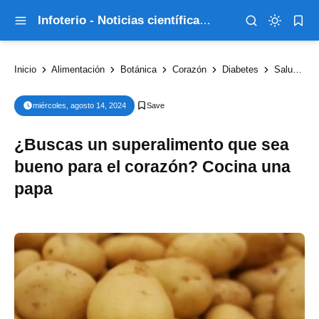
Infoterio - Noticias científicas que explican el mundo
Inicio
Alimentación
Botánica
Corazón
Diabetes
Salud
¿
miércoles, agosto 14, 2024
¿Buscas un superalimento que sea
bueno para el corazón? Cocina una
papa