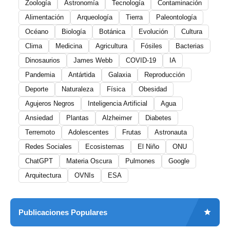
Zoología
Astronomía
Tecnología
Contaminación
Alimentación
Arqueología
Tierra
Paleontología
Océano
Biología
Botánica
Evolución
Cultura
Clima
Medicina
Agricultura
Fósiles
Bacterias
Dinosaurios
James Webb
COVID-19
IA
Pandemia
Antártida
Galaxia
Reproducción
Deporte
Naturaleza
Física
Obesidad
Agujeros Negros
Inteligencia Artificial
Agua
Ansiedad
Plantas
Alzheimer
Diabetes
Terremoto
Adolescentes
Frutas
Astronauta
Redes Sociales
Ecosistemas
El Niño
ONU
ChatGPT
Materia Oscura
Pulmones
Google
Arquitectura
OVNIs
ESA
Publicaciones Populares