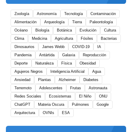
Zoología
Astronomía
Tecnología
Contaminación
Alimentación
Arqueología
Tierra
Paleontología
Océano
Biología
Botánica
Evolución
Cultura
Clima
Medicina
Agricultura
Fósiles
Bacterias
Dinosaurios
James Webb
COVID-19
IA
Pandemia
Antártida
Galaxia
Reproducción
Deporte
Naturaleza
Física
Obesidad
Agujeros Negros
Inteligencia Artificial
Agua
Ansiedad
Plantas
Alzheimer
Diabetes
Terremoto
Adolescentes
Frutas
Astronauta
Redes Sociales
Ecosistemas
El Niño
ONU
ChatGPT
Materia Oscura
Pulmones
Google
Arquitectura
OVNIs
ESA