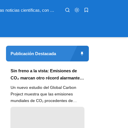
Infoterio es un medio digital dedicado a las noticias científicas, con artículos extensos y bien documentados sobre salud, medioambiente, tecnología, espacio, psicología, evolución y más. Nuestro objetivo es hacer accesible el conocimiento científico a lectores de habla hispana en todo el mundo, con información actualizada, fuentes confiables y explicaciones claras que conectan la ciencia con la vida cotidiana.
Publicación Destacada
Sin freno a la vista: Emisiones de
CO₂ marcan otro récord alarmante
en 2024
Un nuevo estudio del Global Carbon
Project muestra que las emisiones
mundiales de CO₂ procedentes de
combustibles fósiles han alcanzado un
n...