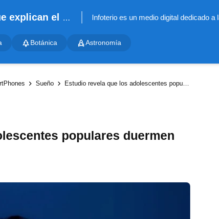
Infoterio - Noticias científicas que explican el mundo
a
Botánica
Astronomía
rtPhones
Sueño
Estudio revela que los adolescentes populares duermen menos que el promedio
dolescentes populares duermen