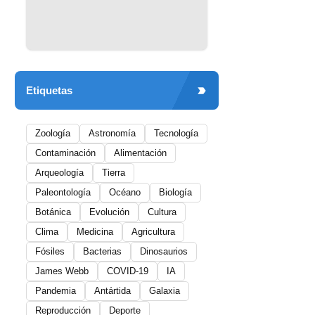
Etiquetas
Zoología
Astronomía
Tecnología
Contaminación
Alimentación
Arqueología
Tierra
Paleontología
Océano
Biología
Botánica
Evolución
Cultura
Clima
Medicina
Agricultura
Fósiles
Bacterias
Dinosaurios
James Webb
COVID-19
IA
Pandemia
Antártida
Galaxia
Reproducción
Deporte