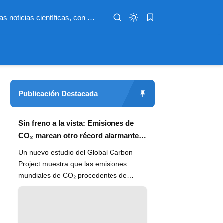
Infoterio es un medio digital dedicado a las noticias científicas, con artículos extensos y bien documentados sobre salud, medioambiente, tecnología, espacio, psicología, evolución y más. Nuestro objetivo es hacer accesible el conocimiento científico a lectores de habla hispana en todo el mundo, con información actualizada, fuentes confiables y explicaciones claras que conectan la ciencia con la vida cotidiana.
Publicación Destacada
Sin freno a la vista: Emisiones de
CO₂ marcan otro récord alarmante
en 2024
Un nuevo estudio del Global Carbon
Project muestra que las emisiones
mundiales de CO₂ procedentes de
combustibles fósiles han alcanzado un
n...