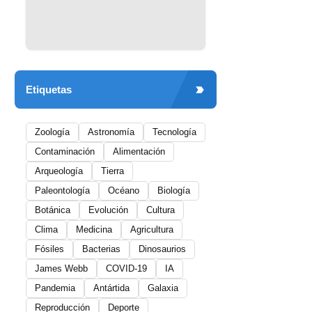
Etiquetas
Zoología
Astronomía
Tecnología
Contaminación
Alimentación
Arqueología
Tierra
Paleontología
Océano
Biología
Botánica
Evolución
Cultura
Clima
Medicina
Agricultura
Fósiles
Bacterias
Dinosaurios
James Webb
COVID-19
IA
Pandemia
Antártida
Galaxia
Reproducción
Deporte