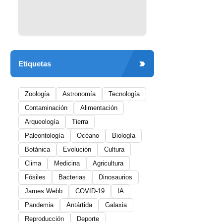
Etiquetas
Zoología
Astronomía
Tecnología
Contaminación
Alimentación
Arqueología
Tierra
Paleontología
Océano
Biología
Botánica
Evolución
Cultura
Clima
Medicina
Agricultura
Fósiles
Bacterias
Dinosaurios
James Webb
COVID-19
IA
Pandemia
Antártida
Galaxia
Reproducción
Deporte