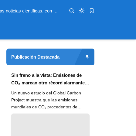
Infoterio es un medio digital dedicado a las noticias científicas, con artículos extensos y bien documentados sobre salud, medioambiente, tecnología, espacio, psicología, evolución y más. Nuestro objetivo es hacer accesible el conocimiento científico a lectores de habla hispana en todo el mundo, con información actualizada, fuentes confiables y explicaciones claras que conectan la ciencia con la vida cotidiana.
Publicación Destacada
Sin freno a la vista: Emisiones de
CO₂ marcan otro récord alarmante
en 2024
Un nuevo estudio del Global Carbon
Project muestra que las emisiones
mundiales de CO₂ procedentes de
combustibles fósiles han alcanzado un
n...