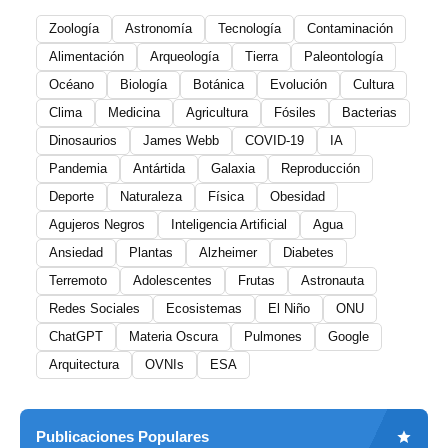
Zoología
Astronomía
Tecnología
Contaminación
Alimentación
Arqueología
Tierra
Paleontología
Océano
Biología
Botánica
Evolución
Cultura
Clima
Medicina
Agricultura
Fósiles
Bacterias
Dinosaurios
James Webb
COVID-19
IA
Pandemia
Antártida
Galaxia
Reproducción
Deporte
Naturaleza
Física
Obesidad
Agujeros Negros
Inteligencia Artificial
Agua
Ansiedad
Plantas
Alzheimer
Diabetes
Terremoto
Adolescentes
Frutas
Astronauta
Redes Sociales
Ecosistemas
El Niño
ONU
ChatGPT
Materia Oscura
Pulmones
Google
Arquitectura
OVNIs
ESA
Publicaciones Populares