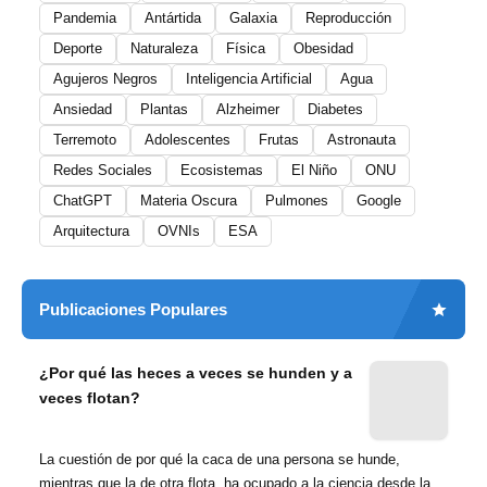
Pandemia
Antártida
Galaxia
Reproducción
Deporte
Naturaleza
Física
Obesidad
Agujeros Negros
Inteligencia Artificial
Agua
Ansiedad
Plantas
Alzheimer
Diabetes
Terremoto
Adolescentes
Frutas
Astronauta
Redes Sociales
Ecosistemas
El Niño
ONU
ChatGPT
Materia Oscura
Pulmones
Google
Arquitectura
OVNIs
ESA
Publicaciones Populares
¿Por qué las heces a veces se hunden y a
veces flotan?
La cuestión de por qué la caca de una persona se hunde,
mientras que la de otra flota, ha ocupado a la ciencia desde la