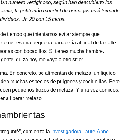
 Un número vertiginoso, según han descubierto los
ciente, la población mundial de hormigas está formada
individuos. Un 20 con 15 ceros.
a de tiempo que intentamos evitar siempre que
 comer es una pequeña panadería al final de la calle.
sonas con bocadillos. Si tienes mucha hambre,
ente, quizá hoy me vaya a otro sitio”.
a. En concreto, se alimentan de melaza, un líquido
nden muchas especies de pulgones y cochinillas. Pero
ducen pequeños trozos de melaza. Y una vez comidos,
er a liberar melazo.
hambrientas
 pregunté”, comienza la
investigadora Laure-Anne
ación tienen un espacio limitado y pueden abarrotarse,