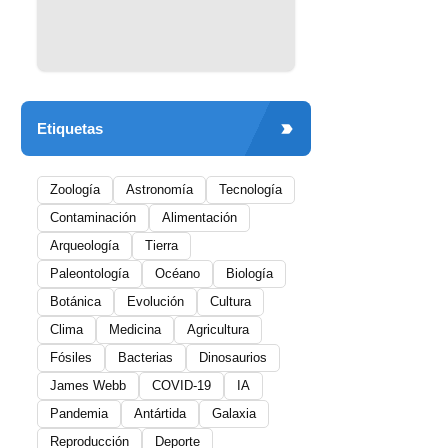
Etiquetas
Zoología
Astronomía
Tecnología
Contaminación
Alimentación
Arqueología
Tierra
Paleontología
Océano
Biología
Botánica
Evolución
Cultura
Clima
Medicina
Agricultura
Fósiles
Bacterias
Dinosaurios
James Webb
COVID-19
IA
Pandemia
Antártida
Galaxia
Reproducción
Deporte