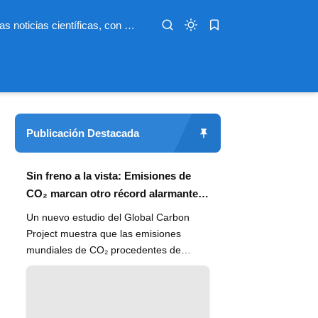
Infoterio es un medio digital dedicado a las noticias científicas, con artículos extensos y bien documentados sobre salud, medioambiente, tecnología, espacio, psicología, evolución y más. Nuestro objetivo es hacer accesible el conocimiento científico a lectores de habla hispana en todo el mundo, con información actualizada, fuentes confiables y explicaciones claras que conectan la ciencia con la vida cotidiana.
Publicación Destacada
Sin freno a la vista: Emisiones de
CO₂ marcan otro récord alarmante
en 2024
Un nuevo estudio del Global Carbon
Project muestra que las emisiones
mundiales de CO₂ procedentes de
combustibles fósiles han alcanzado un
n...