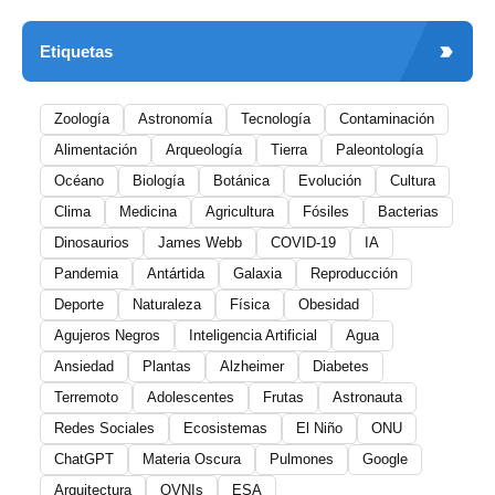
Etiquetas
Zoología
Astronomía
Tecnología
Contaminación
Alimentación
Arqueología
Tierra
Paleontología
Océano
Biología
Botánica
Evolución
Cultura
Clima
Medicina
Agricultura
Fósiles
Bacterias
Dinosaurios
James Webb
COVID-19
IA
Pandemia
Antártida
Galaxia
Reproducción
Deporte
Naturaleza
Física
Obesidad
Agujeros Negros
Inteligencia Artificial
Agua
Ansiedad
Plantas
Alzheimer
Diabetes
Terremoto
Adolescentes
Frutas
Astronauta
Redes Sociales
Ecosistemas
El Niño
ONU
ChatGPT
Materia Oscura
Pulmones
Google
Arquitectura
OVNIs
ESA