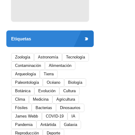
Etiquetas
Zoología
Astronomía
Tecnología
Contaminación
Alimentación
Arqueología
Tierra
Paleontología
Océano
Biología
Botánica
Evolución
Cultura
Clima
Medicina
Agricultura
Fósiles
Bacterias
Dinosaurios
James Webb
COVID-19
IA
Pandemia
Antártida
Galaxia
Reproducción
Deporte