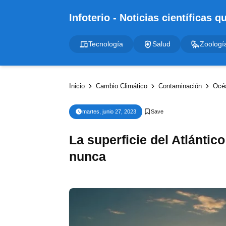
Tecnología
Salud
Zoologí
Inicio
Cambio Climático
Contaminación
Océ
martes, junio 27, 2023
La superficie del Atlántic
nunca