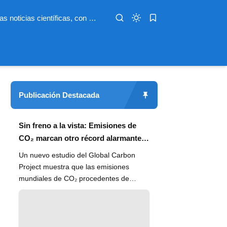
Infoterio es un medio digital dedicado a las noticias científicas, con artículos extensos y bien documentados sobre salud, medioambiente, tecnología, espacio, psicología, evolución y más. Nuestro objetivo es hacer accesible el conocimiento científico a lectores de habla hispana en todo el mundo, con información actualizada, fuentes confiables y explicaciones claras que conectan la ciencia con la vida cotidiana.
Publicación Destacada
Sin freno a la vista: Emisiones de
CO₂ marcan otro récord alarmante
en 2024
Un nuevo estudio del Global Carbon
Project muestra que las emisiones
mundiales de CO₂ procedentes de
combustibles fósiles han alcanzado un
n...