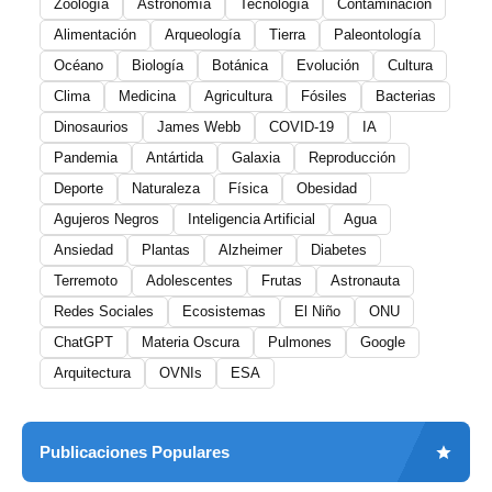
Zoología
Astronomía
Tecnología
Contaminación
Alimentación
Arqueología
Tierra
Paleontología
Océano
Biología
Botánica
Evolución
Cultura
Clima
Medicina
Agricultura
Fósiles
Bacterias
Dinosaurios
James Webb
COVID-19
IA
Pandemia
Antártida
Galaxia
Reproducción
Deporte
Naturaleza
Física
Obesidad
Agujeros Negros
Inteligencia Artificial
Agua
Ansiedad
Plantas
Alzheimer
Diabetes
Terremoto
Adolescentes
Frutas
Astronauta
Redes Sociales
Ecosistemas
El Niño
ONU
ChatGPT
Materia Oscura
Pulmones
Google
Arquitectura
OVNIs
ESA
Publicaciones Populares