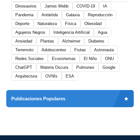
Dinosaurios
James Webb
COVID-19
IA
Pandemia
Antártida
Galaxia
Reproducción
Deporte
Naturaleza
Física
Obesidad
Agujeros Negros
Inteligencia Artificial
Agua
Ansiedad
Plantas
Alzheimer
Diabetes
Terremoto
Adolescentes
Frutas
Astronauta
Redes Sociales
Ecosistemas
El Niño
ONU
ChatGPT
Materia Oscura
Pulmones
Google
Arquitectura
OVNIs
ESA
Publicaciones Populares