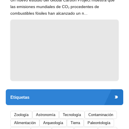
Un nuevo estudio del Global Carbon Project muestra que
las emisiones mundiales de CO₂ procedentes de
combustibles fósiles han alcanzado un n...
Etiquetas
Zoología
Astronomía
Tecnología
Contaminación
Alimentación
Arqueología
Tierra
Paleontología