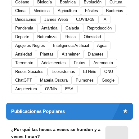
Océano
Biología
Botánica
Evolución
Cultura
Clima
Medicina
Agricultura
Fósiles
Bacterias
Dinosaurios
James Webb
COVID-19
IA
Pandemia
Antártida
Galaxia
Reproducción
Deporte
Naturaleza
Física
Obesidad
Agujeros Negros
Inteligencia Artificial
Agua
Ansiedad
Plantas
Alzheimer
Diabetes
Terremoto
Adolescentes
Frutas
Astronauta
Redes Sociales
Ecosistemas
El Niño
ONU
ChatGPT
Materia Oscura
Pulmones
Google
Arquitectura
OVNIs
ESA
Publicaciones Populares
¿Por qué las heces a veces se hunden y a
veces flotan?