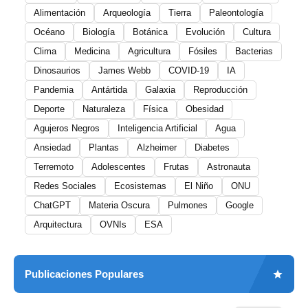
Alimentación
Arqueología
Tierra
Paleontología
Océano
Biología
Botánica
Evolución
Cultura
Clima
Medicina
Agricultura
Fósiles
Bacterias
Dinosaurios
James Webb
COVID-19
IA
Pandemia
Antártida
Galaxia
Reproducción
Deporte
Naturaleza
Física
Obesidad
Agujeros Negros
Inteligencia Artificial
Agua
Ansiedad
Plantas
Alzheimer
Diabetes
Terremoto
Adolescentes
Frutas
Astronauta
Redes Sociales
Ecosistemas
El Niño
ONU
ChatGPT
Materia Oscura
Pulmones
Google
Arquitectura
OVNIs
ESA
Publicaciones Populares