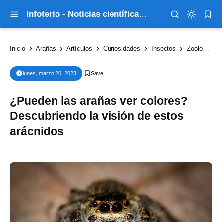
Infoterio - Noticias científicas que explican el mundo
Inicio
Arañas
Artículos
Curiosidades
Insectos
Zoología
lunes, marzo 20, 2023
¿Pueden las arañas ver colores?
Descubriendo la visión de estos
arácnidos