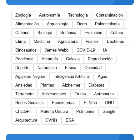
Zoología
Astronomía
Tecnología
Contaminación
Alimentación
Arqueología
Tierra
Paleontología
Océano
Biología
Botánica
Evolución
Cultura
Clima
Medicina
Agricultura
Fósiles
Bacterias
Dinosaurios
James Webb
COVID-19
IA
Pandemia
Antártida
Galaxia
Reproducción
Deporte
Naturaleza
Física
Obesidad
Agujeros Negros
Inteligencia Artificial
Agua
Ansiedad
Plantas
Alzheimer
Diabetes
Terremoto
Adolescentes
Frutas
Astronauta
Redes Sociales
Ecosistemas
El Niño
ONU
ChatGPT
Materia Oscura
Pulmones
Google
Arquitectura
OVNIs
ESA