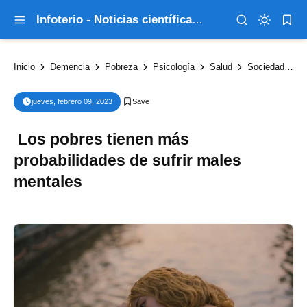
Infoterio - Noticias científicas que explican el mundo
Inicio
Demencia
Pobreza
Psicología
Salud
Sociedad
L
jueves, febrero 09, 2023
Los pobres tienen más
probabilidades de sufrir males
mentales