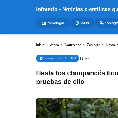
Tecnología
Salud
Zoologí
Inicio
África
Naturaleza
Zoología
Hasta l
miércoles, enero 11, 2023
Hasta los chimpancés tiene
pruebas de ello