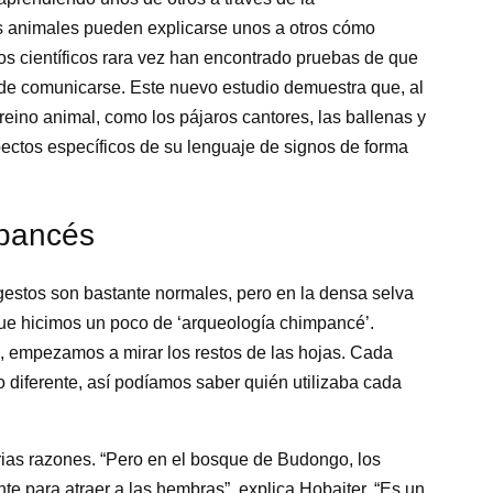
os animales pueden explicarse unos a otros cómo
os científicos rara vez han encontrado pruebas de que
de comunicarse. Este nuevo estudio demuestra que, al
eino animal, como los pájaros cantores, las ballenas y
ctos específicos de su lenguaje de signos de forma
mpancés
gestos son bastante normales, pero en la densa selva
sí que hicimos un poco de ‘arqueología chimpancé’.
, empezamos a mirar los restos de las hojas. Cada
o diferente, así podíamos saber quién utilizaba cada
rias razones. “Pero en el bosque de Budongo, los
e para atraer a las hembras”, explica Hobaiter. “Es un