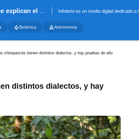
Infoterio - Noticias científicas que explican el mundo
a
Botánica
Astronomía
os chimpancés tienen distintos dialectos, y hay pruebas de ello
n distintos dialectos, y hay