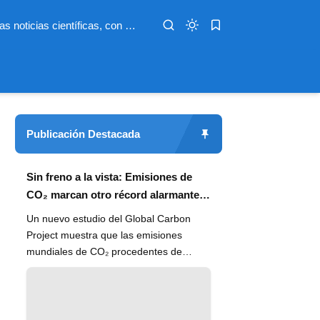
Infoterio es un medio digital dedicado a las noticias científicas, con artículos extensos y bien documentados sobre salud, medioambiente, tecnología, espacio, psicología, evolución y más. Nuestro objetivo es hacer accesible el conocimiento científico a lectores de habla hispana en todo el mundo, con información actualizada, fuentes confiables y explicaciones claras que conectan la ciencia con la vida cotidiana.
Publicación Destacada
Sin freno a la vista: Emisiones de
CO₂ marcan otro récord alarmante
en 2024
Un nuevo estudio del Global Carbon
Project muestra que las emisiones
mundiales de CO₂ procedentes de
combustibles fósiles han alcanzado un
n...