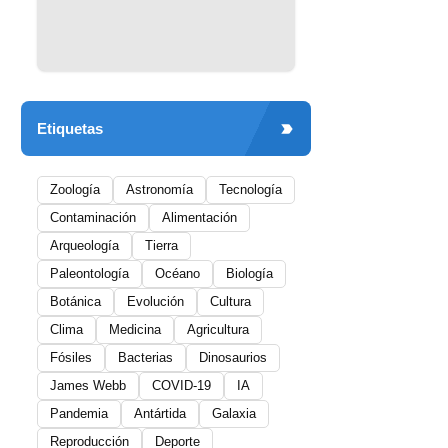
Etiquetas
Zoología
Astronomía
Tecnología
Contaminación
Alimentación
Arqueología
Tierra
Paleontología
Océano
Biología
Botánica
Evolución
Cultura
Clima
Medicina
Agricultura
Fósiles
Bacterias
Dinosaurios
James Webb
COVID-19
IA
Pandemia
Antártida
Galaxia
Reproducción
Deporte