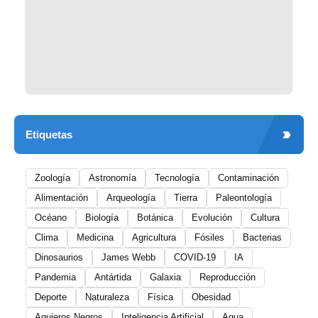
Etiquetas
Zoología
Astronomía
Tecnología
Contaminación
Alimentación
Arqueología
Tierra
Paleontología
Océano
Biología
Botánica
Evolución
Cultura
Clima
Medicina
Agricultura
Fósiles
Bacterias
Dinosaurios
James Webb
COVID-19
IA
Pandemia
Antártida
Galaxia
Reproducción
Deporte
Naturaleza
Física
Obesidad
Agujeros Negros
Inteligencia Artificial
Agua