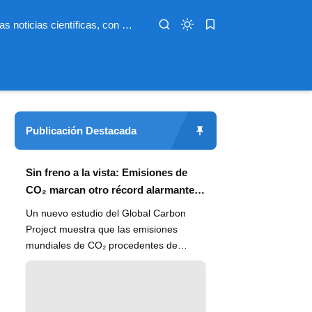
Infoterio es un medio digital dedicado a las noticias científicas, con artículos extensos y bien documentados sobre salud, medioambiente, tecnología, espacio, psicología, evolución y más. Nuestro objetivo es hacer accesible el conocimiento científico a lectores de habla hispana en todo el mundo, con información actualizada, fuentes confiables y explicaciones claras que conectan la ciencia con la vida cotidiana.
Publicación Destacada
Sin freno a la vista: Emisiones de
CO₂ marcan otro récord alarmante
en 2024
Un nuevo estudio del Global Carbon
Project muestra que las emisiones
mundiales de CO₂ procedentes de
combustibles fósiles han alcanzado un
n...