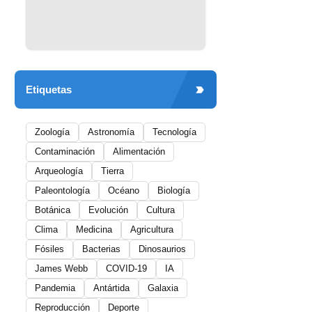
Etiquetas
Zoología
Astronomía
Tecnología
Contaminación
Alimentación
Arqueología
Tierra
Paleontología
Océano
Biología
Botánica
Evolución
Cultura
Clima
Medicina
Agricultura
Fósiles
Bacterias
Dinosaurios
James Webb
COVID-19
IA
Pandemia
Antártida
Galaxia
Reproducción
Deporte