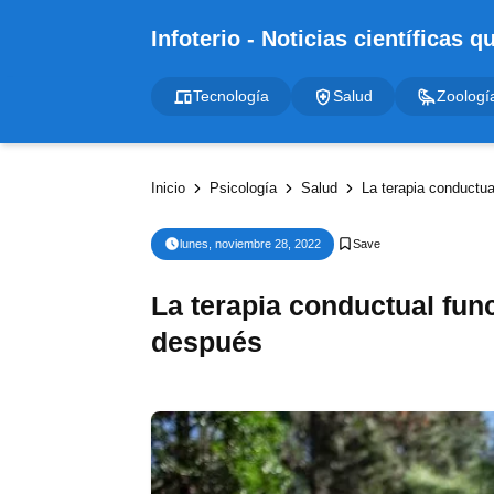
Tecnología
Salud
Zoologí
Inicio
Psicología
Salud
La terapia conductua
lunes, noviembre 28, 2022
La terapia conductual func
después