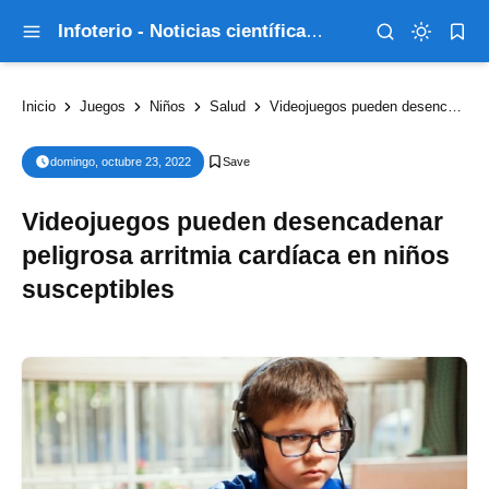
Infoterio - Noticias científicas que explican el mundo
Inicio
Juegos
Niños
Salud
Videojuegos pueden desencadenar peligrosa arritmia cardíaca en niños susceptibles
domingo, octubre 23, 2022
Videojuegos pueden desencadenar
peligrosa arritmia cardíaca en niños
susceptibles