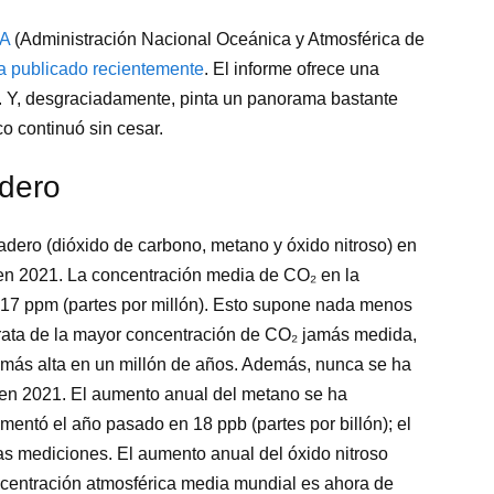
A
(Administración Nacional Oceánica y Atmosférica de
ma publicado recientemente
. El informe ofrece una
a. Y, desgraciadamente, pinta un panorama bastante
o continuó sin cesar.
adero
adero (dióxido de carbono, metano y óxido nitroso) en
d en 2021. La concentración media de CO₂ en la
,17 ppm (partes por millón). Esto supone nada menos
rata de la mayor concentración de CO₂ jamás medida,
a más alta en un millón de años. Además, nunca se ha
en 2021. El aumento anual del metano se ha
entó el año pasado en 18 ppb (partes por billón); el
 mediciones. El aumento anual del óxido nitroso
centración atmosférica media mundial es ahora de