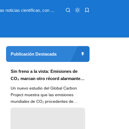
Infoterio es un medio digital dedicado a las noticias científicas, con artículos extensos y bien documentados sobre salud, medioambiente, tecnología, espacio, psicología, evolución y más. Nuestro objetivo es hacer accesible el conocimiento científico a lectores de habla hispana en todo el mundo, con información actualizada, fuentes confiables y explicaciones claras que conectan la ciencia con la vida cotidiana.
Publicación Destacada
Sin freno a la vista: Emisiones de
CO₂ marcan otro récord alarmante
en 2024
Un nuevo estudio del Global Carbon
Project muestra que las emisiones
mundiales de CO₂ procedentes de
combustibles fósiles han alcanzado un
n...