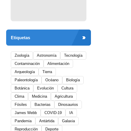
Etiquetas
Zoología
Astronomía
Tecnología
Contaminación
Alimentación
Arqueología
Tierra
Paleontología
Océano
Biología
Botánica
Evolución
Cultura
Clima
Medicina
Agricultura
Fósiles
Bacterias
Dinosaurios
James Webb
COVID-19
IA
Pandemia
Antártida
Galaxia
Reproducción
Deporte