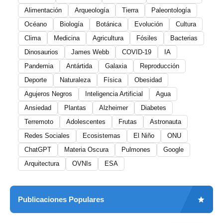
Alimentación
Arqueología
Tierra
Paleontología
Océano
Biología
Botánica
Evolución
Cultura
Clima
Medicina
Agricultura
Fósiles
Bacterias
Dinosaurios
James Webb
COVID-19
IA
Pandemia
Antártida
Galaxia
Reproducción
Deporte
Naturaleza
Física
Obesidad
Agujeros Negros
Inteligencia Artificial
Agua
Ansiedad
Plantas
Alzheimer
Diabetes
Terremoto
Adolescentes
Frutas
Astronauta
Redes Sociales
Ecosistemas
El Niño
ONU
ChatGPT
Materia Oscura
Pulmones
Google
Arquitectura
OVNIs
ESA
Publicaciones Populares