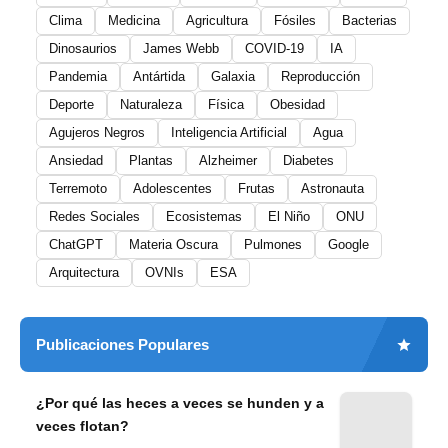
Clima
Medicina
Agricultura
Fósiles
Bacterias
Dinosaurios
James Webb
COVID-19
IA
Pandemia
Antártida
Galaxia
Reproducción
Deporte
Naturaleza
Física
Obesidad
Agujeros Negros
Inteligencia Artificial
Agua
Ansiedad
Plantas
Alzheimer
Diabetes
Terremoto
Adolescentes
Frutas
Astronauta
Redes Sociales
Ecosistemas
El Niño
ONU
ChatGPT
Materia Oscura
Pulmones
Google
Arquitectura
OVNIs
ESA
Publicaciones Populares
¿Por qué las heces a veces se hunden y a
veces flotan?