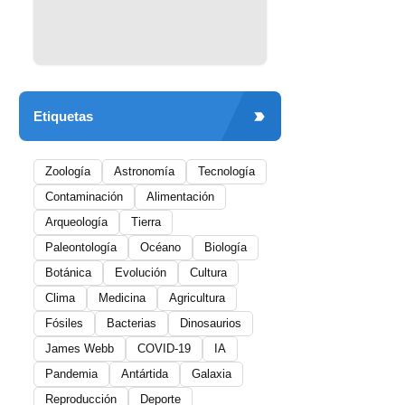
Etiquetas
Zoología
Astronomía
Tecnología
Contaminación
Alimentación
Arqueología
Tierra
Paleontología
Océano
Biología
Botánica
Evolución
Cultura
Clima
Medicina
Agricultura
Fósiles
Bacterias
Dinosaurios
James Webb
COVID-19
IA
Pandemia
Antártida
Galaxia
Reproducción
Deporte