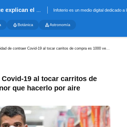
Infoterio - Noticias científicas que explican el mundo
a
Botánica
Astronomía
d de contraer Covid-19 al tocar carritos de compra es 1000 veces menor que hacerlo por aire
 Covid-19 al tocar carritos de
or que hacerlo por aire