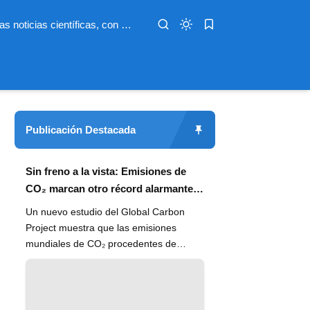
Infoterio es un medio digital dedicado a las noticias científicas, con artículos extensos y bien documentados sobre salud, medioambiente, tecnología, espacio, psicología, evolución y más. Nuestro objetivo es hacer accesible el conocimiento científico a lectores de habla hispana en todo el mundo, con información actualizada, fuentes confiables y explicaciones claras que conectan la ciencia con la vida cotidiana.
Publicación Destacada
Sin freno a la vista: Emisiones de
CO₂ marcan otro récord alarmante
en 2024
Un nuevo estudio del Global Carbon
Project muestra que las emisiones
mundiales de CO₂ procedentes de
combustibles fósiles han alcanzado un
n...