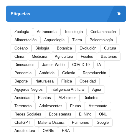
Etiquetas
Zoología
Astronomía
Tecnología
Contaminación
Alimentación
Arqueología
Tierra
Paleontología
Océano
Biología
Botánica
Evolución
Cultura
Clima
Medicina
Agricultura
Fósiles
Bacterias
Dinosaurios
James Webb
COVID-19
IA
Pandemia
Antártida
Galaxia
Reproducción
Deporte
Naturaleza
Física
Obesidad
Agujeros Negros
Inteligencia Artificial
Agua
Ansiedad
Plantas
Alzheimer
Diabetes
Terremoto
Adolescentes
Frutas
Astronauta
Redes Sociales
Ecosistemas
El Niño
ONU
ChatGPT
Materia Oscura
Pulmones
Google
Arquitectura
OVNIs
ESA