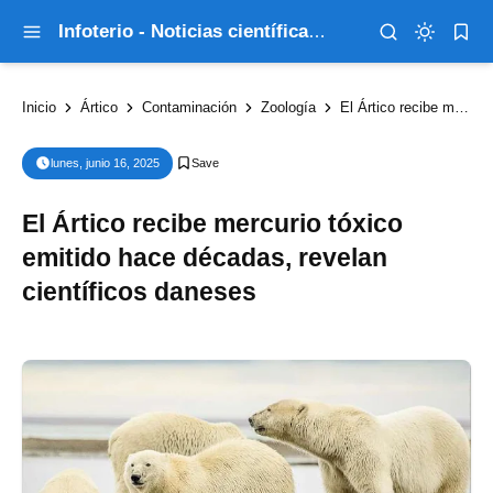
Infoterio - Noticias científicas que explican el mundo
Inicio
Ártico
Contaminación
Zoología
El Ártico recibe mercurio tóxico emitido hace décadas, revelan científicos daneses
lunes, junio 16, 2025
El Ártico recibe mercurio tóxico
emitido hace décadas, revelan
científicos daneses