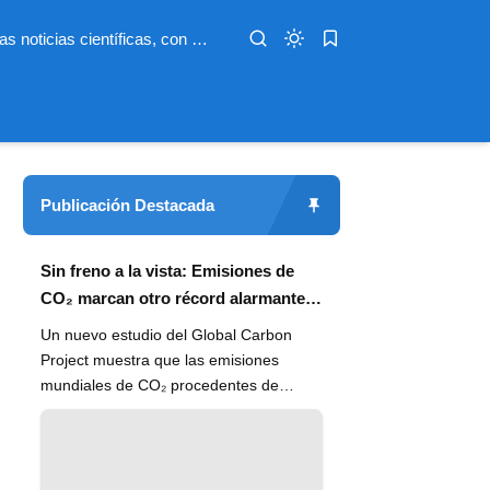
Infoterio es un medio digital dedicado a las noticias científicas, con artículos extensos y bien documentados sobre salud, medioambiente, tecnología, espacio, psicología, evolución y más. Nuestro objetivo es hacer accesible el conocimiento científico a lectores de habla hispana en todo el mundo, con información actualizada, fuentes confiables y explicaciones claras que conectan la ciencia con la vida cotidiana.
Publicación Destacada
Sin freno a la vista: Emisiones de
CO₂ marcan otro récord alarmante
en 2024
Un nuevo estudio del Global Carbon
Project muestra que las emisiones
mundiales de CO₂ procedentes de
combustibles fósiles han alcanzado un
n...