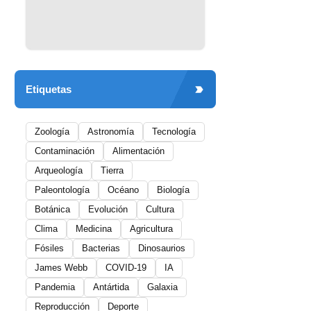
Etiquetas
Zoología
Astronomía
Tecnología
Contaminación
Alimentación
Arqueología
Tierra
Paleontología
Océano
Biología
Botánica
Evolución
Cultura
Clima
Medicina
Agricultura
Fósiles
Bacterias
Dinosaurios
James Webb
COVID-19
IA
Pandemia
Antártida
Galaxia
Reproducción
Deporte