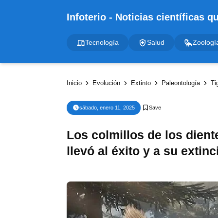
Tecnología
Salud
Zoologí
Inicio
Evolución
Extinto
Paleontología
Ti
sábado, enero 11, 2025
Los colmillos de los dient
llevó al éxito y a su extinc