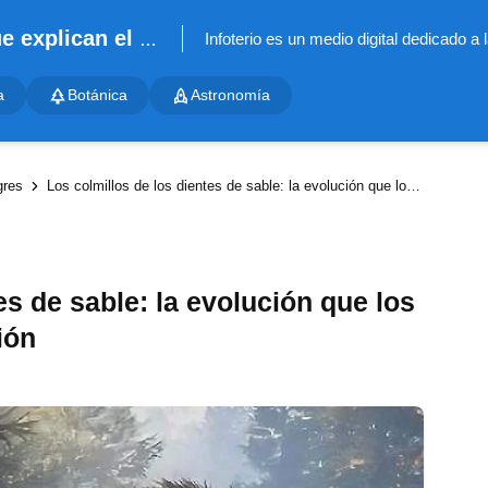
Infoterio - Noticias científicas que explican el mundo
a
Botánica
Astronomía
gres
Los colmillos de los dientes de sable: la evolución que los llevó al éxito y a su extinción
es de sable: la evolución que los
ión