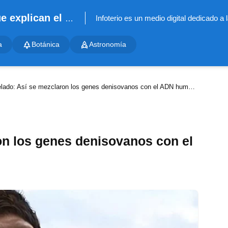
Infoterio - Noticias científicas que explican el mundo
a
Botánica
Astronomía
ado: Así se mezclaron los genes denisovanos con el ADN humano moderno
on los genes denisovanos con el