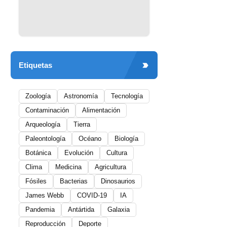
Etiquetas
Zoología
Astronomía
Tecnología
Contaminación
Alimentación
Arqueología
Tierra
Paleontología
Océano
Biología
Botánica
Evolución
Cultura
Clima
Medicina
Agricultura
Fósiles
Bacterias
Dinosaurios
James Webb
COVID-19
IA
Pandemia
Antártida
Galaxia
Reproducción
Deporte