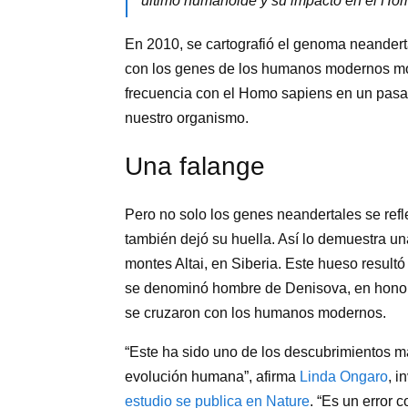
último humanoide y su impacto en el Ho
En 2010, se cartografió el genoma neandert
con los genes de los humanos modernos mo
frecuencia con el Homo sapiens en un pasa
nuestro organismo.
Una falange
Pero no solo los genes neandertales se re
también dejó su huella. Así lo demuestra u
montes Altai, en Siberia. Este hueso result
se denominó hombre de Denisova, en honor 
se cruzaron con los humanos modernos.
“Este ha sido uno de los descubrimientos m
evolución humana”, afirma
Linda Ongaro
, i
estudio se publica en Nature
. “Es un error