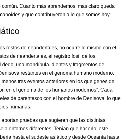
tro común. Cuanto más aprendemos, más claro queda
manoides y que contribuyeron a lo que somos hoy”.
iático
s restos de neandertales, no ocurre lo mismo con el
tos de neandertales, el registro fósil de los
l dedo, una mandíbula, dientes y fragmentos de
e Denisova restantes en el genoma humano moderno,
l menos tres eventos anteriores en los que genes de
ron en el genoma de los humanos modernos”. Cada
veles de parentesco con el hombre de Denisova, lo que
ecies humanas.
es aportan pruebas que sugieren que las distintas
 a entornos diferentes. Tenían que hacerlo: este
eria hasta el sudeste asiático y desde Oceanía hasta