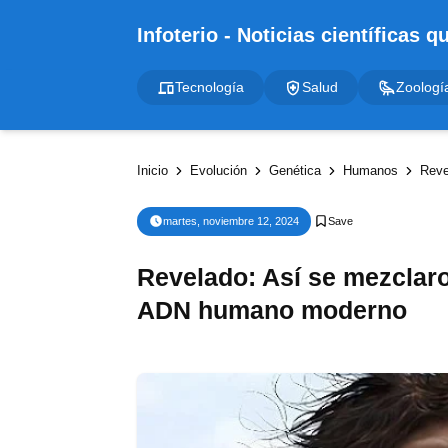
Tecnología
Salud
Zoologí
Inicio
Evolución
Genética
Humanos
Revel
martes, noviembre 12, 2024
Revelado: Así se mezclar
ADN humano moderno