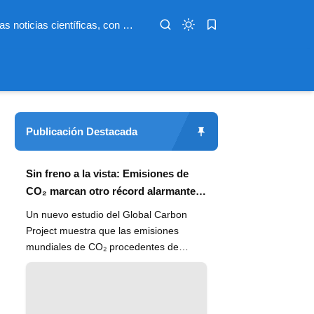
Infoterio es un medio digital dedicado a las noticias científicas, con artículos extensos y bien documentados sobre salud, medioambiente, tecnología, espacio, psicología, evolución y más. Nuestro objetivo es hacer accesible el conocimiento científico a lectores de habla hispana en todo el mundo, con información actualizada, fuentes confiables y explicaciones claras que conectan la ciencia con la vida cotidiana.
Publicación Destacada
Sin freno a la vista: Emisiones de
CO₂ marcan otro récord alarmante
en 2024
Un nuevo estudio del Global Carbon
Project muestra que las emisiones
mundiales de CO₂ procedentes de
combustibles fósiles han alcanzado un
n...