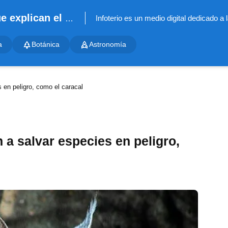
Infoterio - Noticias científicas que explican el mundo
a
Botánica
Astronomía
 en peligro, como el caracal
 a salvar especies en peligro,