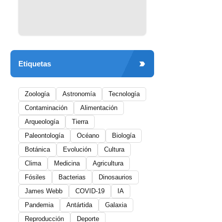
Etiquetas
Zoología
Astronomía
Tecnología
Contaminación
Alimentación
Arqueología
Tierra
Paleontología
Océano
Biología
Botánica
Evolución
Cultura
Clima
Medicina
Agricultura
Fósiles
Bacterias
Dinosaurios
James Webb
COVID-19
IA
Pandemia
Antártida
Galaxia
Reproducción
Deporte