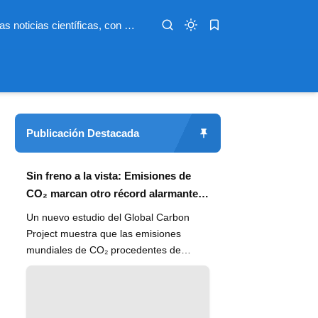
Infoterio es un medio digital dedicado a las noticias científicas, con artículos extensos y bien documentados sobre salud, medioambiente, tecnología, espacio, psicología, evolución y más. Nuestro objetivo es hacer accesible el conocimiento científico a lectores de habla hispana en todo el mundo, con información actualizada, fuentes confiables y explicaciones claras que conectan la ciencia con la vida cotidiana.
Publicación Destacada
Sin freno a la vista: Emisiones de
CO₂ marcan otro récord alarmante
en 2024
Un nuevo estudio del Global Carbon
Project muestra que las emisiones
mundiales de CO₂ procedentes de
combustibles fósiles han alcanzado un
n...