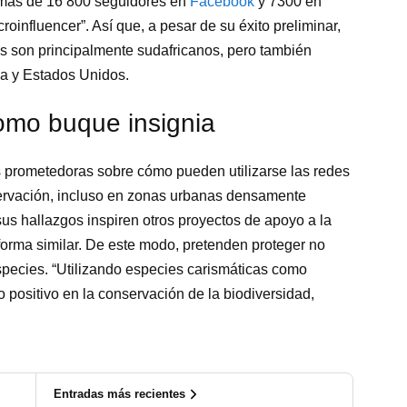
 más de 16 800 seguidores en
Facebook
y 7300 en
icroinfluencer”. Así que, a pesar de su éxito preliminar,
s son principalmente sudafricanos, pero también
a y Estados Unidos.
omo buque insignia
as prometedoras sobre cómo pueden utilizarse las redes
nservación, incluso en zonas urbanas densamente
us hallazgos inspiren otros proyectos de apoyo a la
rma similar. De este modo, pretenden proteger no
especies. “Utilizando especies carismáticas como
 positivo en la conservación de la biodiversidad,
Entradas más recientes