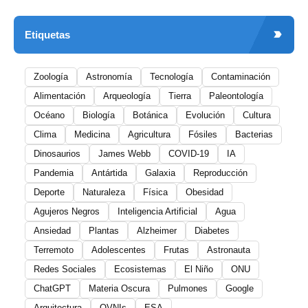
Etiquetas
Zoología
Astronomía
Tecnología
Contaminación
Alimentación
Arqueología
Tierra
Paleontología
Océano
Biología
Botánica
Evolución
Cultura
Clima
Medicina
Agricultura
Fósiles
Bacterias
Dinosaurios
James Webb
COVID-19
IA
Pandemia
Antártida
Galaxia
Reproducción
Deporte
Naturaleza
Física
Obesidad
Agujeros Negros
Inteligencia Artificial
Agua
Ansiedad
Plantas
Alzheimer
Diabetes
Terremoto
Adolescentes
Frutas
Astronauta
Redes Sociales
Ecosistemas
El Niño
ONU
ChatGPT
Materia Oscura
Pulmones
Google
Arquitectura
OVNIs
ESA