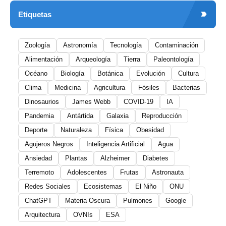
Etiquetas
Zoología
Astronomía
Tecnología
Contaminación
Alimentación
Arqueología
Tierra
Paleontología
Océano
Biología
Botánica
Evolución
Cultura
Clima
Medicina
Agricultura
Fósiles
Bacterias
Dinosaurios
James Webb
COVID-19
IA
Pandemia
Antártida
Galaxia
Reproducción
Deporte
Naturaleza
Física
Obesidad
Agujeros Negros
Inteligencia Artificial
Agua
Ansiedad
Plantas
Alzheimer
Diabetes
Terremoto
Adolescentes
Frutas
Astronauta
Redes Sociales
Ecosistemas
El Niño
ONU
ChatGPT
Materia Oscura
Pulmones
Google
Arquitectura
OVNIs
ESA