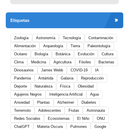
Etiquetas
Zoología
Astronomía
Tecnología
Contaminación
Alimentación
Arqueología
Tierra
Paleontología
Océano
Biología
Botánica
Evolución
Cultura
Clima
Medicina
Agricultura
Fósiles
Bacterias
Dinosaurios
James Webb
COVID-19
IA
Pandemia
Antártida
Galaxia
Reproducción
Deporte
Naturaleza
Física
Obesidad
Agujeros Negros
Inteligencia Artificial
Agua
Ansiedad
Plantas
Alzheimer
Diabetes
Terremoto
Adolescentes
Frutas
Astronauta
Redes Sociales
Ecosistemas
El Niño
ONU
ChatGPT
Materia Oscura
Pulmones
Google