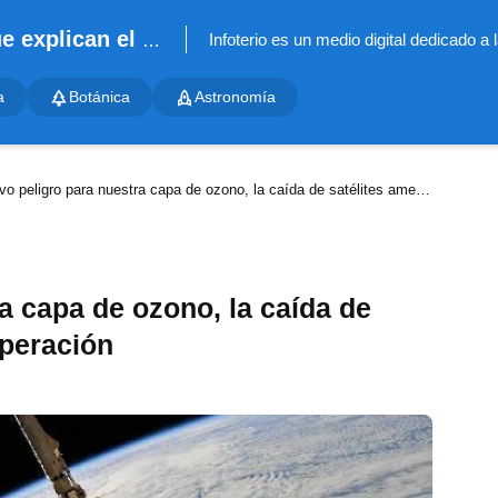
Infoterio - Noticias científicas que explican el mundo
a
Botánica
Astronomía
 peligro para nuestra capa de ozono, la caída de satélites amenaza su recuperación
a capa de ozono, la caída de
uperación