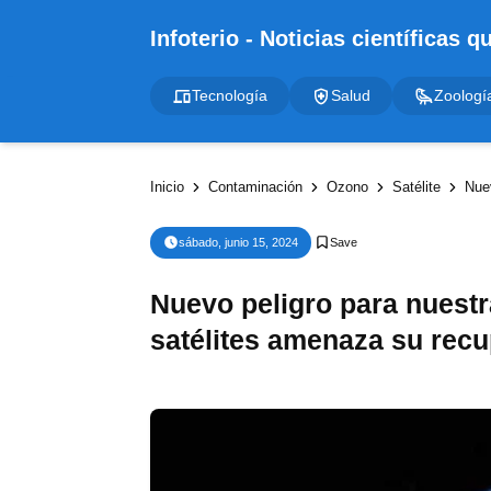
Tecnología
Salud
Zoologí
Inicio
Contaminación
Ozono
Satélite
Nuevo
sábado, junio 15, 2024
Nuevo peligro para nuestr
satélites amenaza su rec