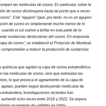
rompen las moléculas de ozono. En particular, sobre la
ción de ozono disminuyera hasta tal punto que a veces
zono”. Este “agujero” (que, por tanto, no es un agujero
tración de ozono es simplemente mucho menor de lo
, cuando el sol vuelve a brillar en esta parte de la
eando sustancias destructoras del ozono. En respuesta
capa de ozono”, se estableció el Protocolo de Montreal,
e comprometían a reducir la producción de sustancias
 químicas que agotan la capa de ozono estratosférico.
n las moléculas de ozono, sino que estimulan las
cloro, lo que provoca el agotamiento de la capa de
e agotan, pueden seguir destruyendo moléculas de
 estratosfera. Investigaciones recientes han
s aumentó ocho veces entre 2016 y 2022. Se espera
ápido incremento de satélites en órbita.