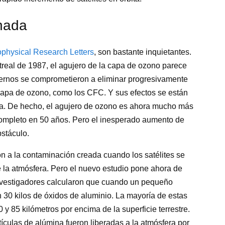
nada
ophysical Research Letters
, son bastante inquietantes.
ntreal de 1987, el agujero de la capa de ozono parece
iernos se comprometieron a eliminar progresivamente
capa de ozono, como los CFC. Y sus efectos se están
ra. De hecho, el agujero de ozono es ahora mucho más
ompleto en 50 años. Pero el inesperado aumento de
bstáculo.
n a la contaminación creada cuando los satélites se
e la atmósfera. Pero el nuevo estudio pone ahora de
investigadores calcularon que cuando un pequeño
en 30 kilos de óxidos de aluminio. La mayoría de estas
 y 85 kilómetros por encima de la superficie terrestre.
ículas de alúmina fueron liberadas a la atmósfera por