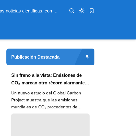
Infoterio es un medio digital dedicado a las noticias científicas, con artículos extensos y bien documentados sobre salud, medioambiente, tecnología, espacio, psicología, evolución y más. Nuestro objetivo es hacer accesible el conocimiento científico a lectores de habla hispana en todo el mundo, con información actualizada, fuentes confiables y explicaciones claras que conectan la ciencia con la vida cotidiana.
Publicación Destacada
Sin freno a la vista: Emisiones de
CO₂ marcan otro récord alarmante
en 2024
Un nuevo estudio del Global Carbon
Project muestra que las emisiones
mundiales de CO₂ procedentes de
combustibles fósiles han alcanzado un
n...