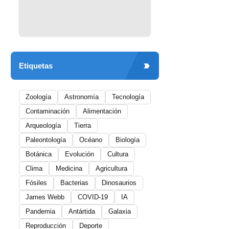
Etiquetas
Zoología
Astronomía
Tecnología
Contaminación
Alimentación
Arqueología
Tierra
Paleontología
Océano
Biología
Botánica
Evolución
Cultura
Clima
Medicina
Agricultura
Fósiles
Bacterias
Dinosaurios
James Webb
COVID-19
IA
Pandemia
Antártida
Galaxia
Reproducción
Deporte