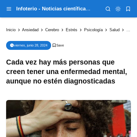
Infoterio - Noticias científicas que explican el mundo
Inicio
Ansiedad
Cerebro
Estrés
Psicología
Salud
Cada 
viernes, junio 28, 2024
Cada vez hay más personas que
creen tener una enfermedad mental,
aunque no estén diagnosticadas