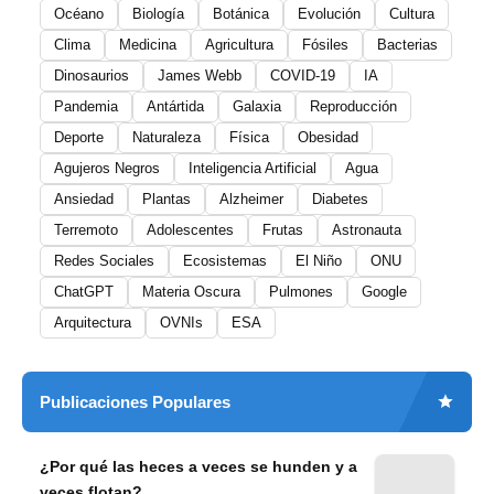
Océano
Biología
Botánica
Evolución
Cultura
Clima
Medicina
Agricultura
Fósiles
Bacterias
Dinosaurios
James Webb
COVID-19
IA
Pandemia
Antártida
Galaxia
Reproducción
Deporte
Naturaleza
Física
Obesidad
Agujeros Negros
Inteligencia Artificial
Agua
Ansiedad
Plantas
Alzheimer
Diabetes
Terremoto
Adolescentes
Frutas
Astronauta
Redes Sociales
Ecosistemas
El Niño
ONU
ChatGPT
Materia Oscura
Pulmones
Google
Arquitectura
OVNIs
ESA
Publicaciones Populares
¿Por qué las heces a veces se hunden y a
veces flotan?