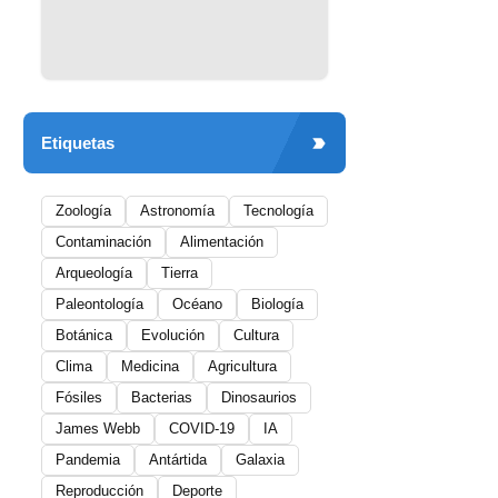
Etiquetas
Zoología
Astronomía
Tecnología
Contaminación
Alimentación
Arqueología
Tierra
Paleontología
Océano
Biología
Botánica
Evolución
Cultura
Clima
Medicina
Agricultura
Fósiles
Bacterias
Dinosaurios
James Webb
COVID-19
IA
Pandemia
Antártida
Galaxia
Reproducción
Deporte