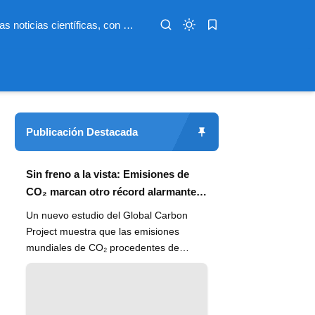
Infoterio es un medio digital dedicado a las noticias científicas, con artículos extensos y bien documentados sobre salud, medioambiente, tecnología, espacio, psicología, evolución y más. Nuestro objetivo es hacer accesible el conocimiento científico a lectores de habla hispana en todo el mundo, con información actualizada, fuentes confiables y explicaciones claras que conectan la ciencia con la vida cotidiana.
Publicación Destacada
Sin freno a la vista: Emisiones de
CO₂ marcan otro récord alarmante
en 2024
Un nuevo estudio del Global Carbon
Project muestra que las emisiones
mundiales de CO₂ procedentes de
combustibles fósiles han alcanzado un
n...