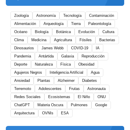
Zoología
Astronomía
Tecnología
Contaminación
Alimentación
Arqueología
Tierra
Paleontología
Océano
Biología
Botánica
Evolución
Cultura
Clima
Medicina
Agricultura
Fósiles
Bacterias
Dinosaurios
James Webb
COVID-19
IA
Pandemia
Antártida
Galaxia
Reproducción
Deporte
Naturaleza
Física
Obesidad
Agujeros Negros
Inteligencia Artificial
Agua
Ansiedad
Plantas
Alzheimer
Diabetes
Terremoto
Adolescentes
Frutas
Astronauta
Redes Sociales
Ecosistemas
El Niño
ONU
ChatGPT
Materia Oscura
Pulmones
Google
Arquitectura
OVNIs
ESA