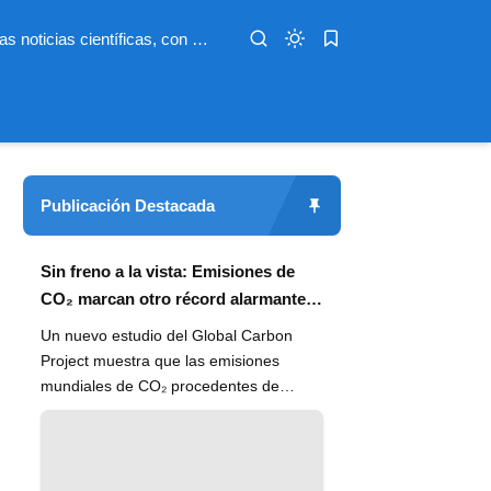
Infoterio es un medio digital dedicado a las noticias científicas, con artículos extensos y bien documentados sobre salud, medioambiente, tecnología, espacio, psicología, evolución y más. Nuestro objetivo es hacer accesible el conocimiento científico a lectores de habla hispana en todo el mundo, con información actualizada, fuentes confiables y explicaciones claras que conectan la ciencia con la vida cotidiana.
Publicación Destacada
Sin freno a la vista: Emisiones de
CO₂ marcan otro récord alarmante
en 2024
Un nuevo estudio del Global Carbon
Project muestra que las emisiones
mundiales de CO₂ procedentes de
combustibles fósiles han alcanzado un
n...