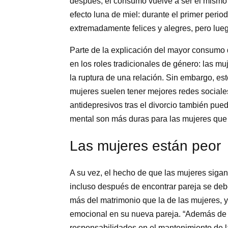
después, el consumo vuelve a ser el mismo 
efecto luna de miel: durante el primer peri
extremadamente felices y alegres, pero lueg
Parte de la explicación del mayor consumo 
en los roles tradicionales de género: las m
la ruptura de una relación. Sin embargo, esto
mujeres suelen tener mejores redes social
antidepresivos tras el divorcio también pu
mental son más duras para las mujeres que 
Las mujeres están peor
A su vez, el hecho de que las mujeres sigan
incluso después de encontrar pareja se deb
más del matrimonio que la de las mujeres,
emocional en su nueva pareja. “Además de
responsabilidades en el mantenimiento de l