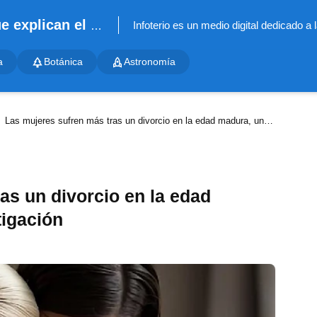
Infoterio - Noticias científicas que explican el mundo
a
Botánica
Astronomía
Las mujeres sufren más tras un divorcio en la edad madura, una amplia investigación
as un divorcio en la edad
tigación