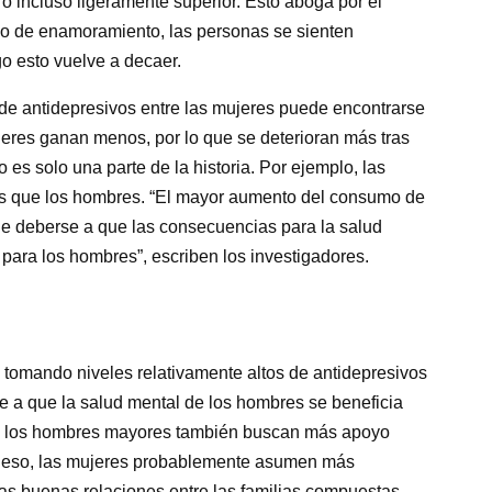
o incluso ligeramente superior. Esto aboga por el
odo de enamoramiento, las personas se sienten
o esto vuelve a decaer.
de antidepresivos entre las mujeres puede encontrarse
ujeres ganan menos, por lo que se deterioran más tras
 es solo una parte de la historia. Por ejemplo, las
es que los hombres. “El mayor aumento del consumo de
ede deberse a que las consecuencias para la salud
para los hombres”, escriben los investigadores.
 tomando niveles relativamente altos de antidepresivos
e a que la salud mental de los hombres se beneficia
 y los hombres mayores también buscan más apoyo
 eso, las mujeres probablemente asumen más
as buenas relaciones entre las familias compuestas,