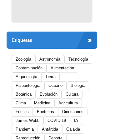
Etiquetas
Zoología
Astronomía
Tecnología
Contaminación
Alimentación
Arqueología
Tierra
Paleontología
Océano
Biología
Botánica
Evolución
Cultura
Clima
Medicina
Agricultura
Fósiles
Bacterias
Dinosaurios
James Webb
COVID-19
IA
Pandemia
Antártida
Galaxia
Reproducción
Deporte