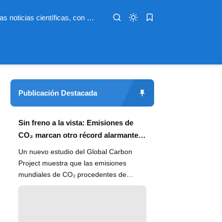
Infoterio es un medio digital dedicado a las noticias científicas, con artículos extensos y bien documentados sobre salud, medioambiente, tecnología, espacio, psicología, evolución y más. Nuestro objetivo es hacer accesible el conocimiento científico a lectores de habla hispana en todo el mundo, con información actualizada, fuentes confiables y explicaciones claras que conectan la ciencia con la vida cotidiana.
Publicación Destacada
Sin freno a la vista: Emisiones de
CO₂ marcan otro récord alarmante
en 2024
Un nuevo estudio del Global Carbon
Project muestra que las emisiones
mundiales de CO₂ procedentes de
combustibles fósiles han alcanzado un
n...