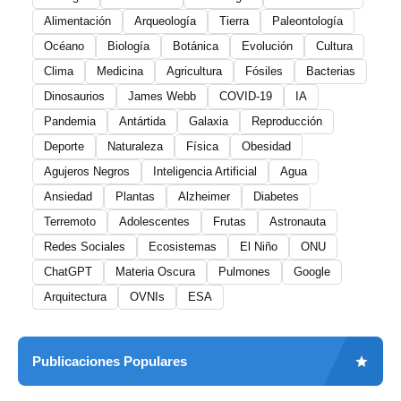
Alimentación
Arqueología
Tierra
Paleontología
Océano
Biología
Botánica
Evolución
Cultura
Clima
Medicina
Agricultura
Fósiles
Bacterias
Dinosaurios
James Webb
COVID-19
IA
Pandemia
Antártida
Galaxia
Reproducción
Deporte
Naturaleza
Física
Obesidad
Agujeros Negros
Inteligencia Artificial
Agua
Ansiedad
Plantas
Alzheimer
Diabetes
Terremoto
Adolescentes
Frutas
Astronauta
Redes Sociales
Ecosistemas
El Niño
ONU
ChatGPT
Materia Oscura
Pulmones
Google
Arquitectura
OVNIs
ESA
Publicaciones Populares