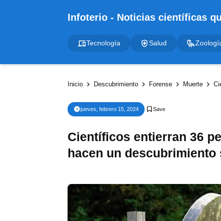
Tecnología
Salud
Zoologí
Inicio
Descubrimiento
Forense
Muerte
Cie
jueves, febrero 15, 2024
Científicos entierran 36 p
hacen un descubrimiento