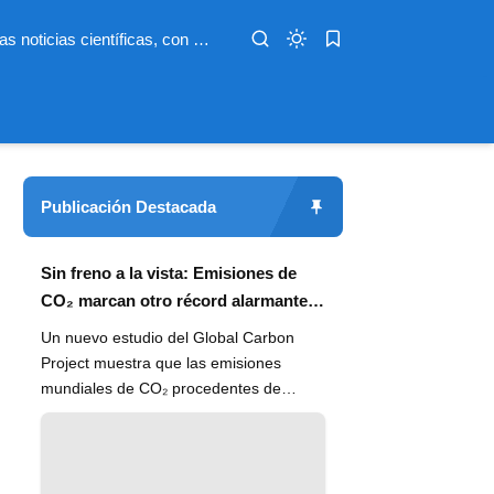
Infoterio es un medio digital dedicado a las noticias científicas, con artículos extensos y bien documentados sobre salud, medioambiente, tecnología, espacio, psicología, evolución y más. Nuestro objetivo es hacer accesible el conocimiento científico a lectores de habla hispana en todo el mundo, con información actualizada, fuentes confiables y explicaciones claras que conectan la ciencia con la vida cotidiana.
Publicación Destacada
Sin freno a la vista: Emisiones de
CO₂ marcan otro récord alarmante
en 2024
Un nuevo estudio del Global Carbon
Project muestra que las emisiones
mundiales de CO₂ procedentes de
combustibles fósiles han alcanzado un
n...