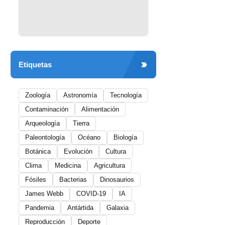
Etiquetas
Zoología
Astronomía
Tecnología
Contaminación
Alimentación
Arqueología
Tierra
Paleontología
Océano
Biología
Botánica
Evolución
Cultura
Clima
Medicina
Agricultura
Fósiles
Bacterias
Dinosaurios
James Webb
COVID-19
IA
Pandemia
Antártida
Galaxia
Reproducción
Deporte