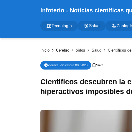
Tecnología
Salud
Zoologí
Inicio
Cerebro
oídos
Salud
Científicos des
viernes, diciembre 08, 2023
Científicos descubren la c
hiperactivos imposibles d