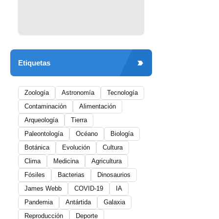
Etiquetas
Zoología
Astronomía
Tecnología
Contaminación
Alimentación
Arqueología
Tierra
Paleontología
Océano
Biología
Botánica
Evolución
Cultura
Clima
Medicina
Agricultura
Fósiles
Bacterias
Dinosaurios
James Webb
COVID-19
IA
Pandemia
Antártida
Galaxia
Reproducción
Deporte