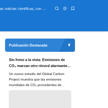
Infoterio es un medio digital dedicado a las noticias científicas, con artículos extensos y bien documentados sobre salud, medioambiente, tecnología, espacio, psicología, evolución y más. Nuestro objetivo es hacer accesible el conocimiento científico a lectores de habla hispana en todo el mundo, con información actualizada, fuentes confiables y explicaciones claras que conectan la ciencia con la vida cotidiana.
Publicación Destacada
Sin freno a la vista: Emisiones de
CO₂ marcan otro récord alarmante
en 2024
Un nuevo estudio del Global Carbon
Project muestra que las emisiones
mundiales de CO₂ procedentes de
combustibles fósiles han alcanzado un
n...