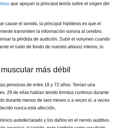
uebas
que apoyan la principal teoría sobre el origen del
 cause el sonido, la principal hipótesis es que el
lmente transmiten la información sonora al cerebro.
pensar la pérdida de audición. Subir el volumen cuando
te el ruido de fondo de nuestro altavoz interno, lo
 muscular más débil
ntas personas de entre 18 y 72 años. Tenían una
s. 29 de ellas habían tenido tinnitus continuo durante
ido durante menos de seis meses o a veces sí, a veces
decido nunca esta afección.
crónico autodeclarado y los daños en el nervio auditivo.
ón excesiva al sonido, pero también como resultado