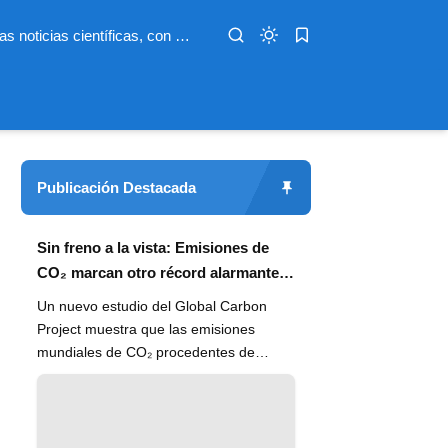
Infoterio es un medio digital dedicado a las noticias científicas, con artículos extensos y bien documentados sobre salud, medioambiente, tecnología, espacio, psicología, evolución y más. Nuestro objetivo es hacer accesible el conocimiento científico a lectores de habla hispana en todo el mundo, con información actualizada, fuentes confiables y explicaciones claras que conectan la ciencia con la vida cotidiana.
Publicación Destacada
Sin freno a la vista: Emisiones de
CO₂ marcan otro récord alarmante
en 2024
Un nuevo estudio del Global Carbon
Project muestra que las emisiones
mundiales de CO₂ procedentes de
combustibles fósiles han alcanzado un
n...