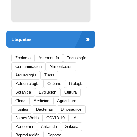
Etiquetas
Zoología
Astronomía
Tecnología
Contaminación
Alimentación
Arqueología
Tierra
Paleontología
Océano
Biología
Botánica
Evolución
Cultura
Clima
Medicina
Agricultura
Fósiles
Bacterias
Dinosaurios
James Webb
COVID-19
IA
Pandemia
Antártida
Galaxia
Reproducción
Deporte