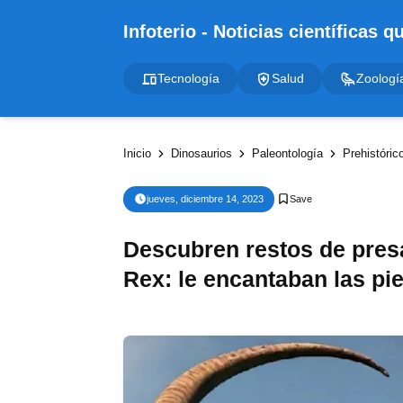
Tecnología
Salud
Zoologí
Inicio
Dinosaurios
Paleontología
Prehistóric
jueves, diciembre 14, 2023
Descubren restos de pres
Rex: le encantaban las pi