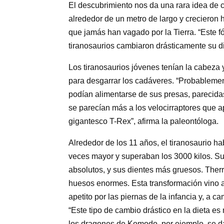
El descubrimiento nos da una rara idea de 
alrededor de un metro de largo y crecieron
que jamás han vagado por la Tierra. “Este fó
tiranosaurios cambiaron drásticamente su d
Los tiranosaurios jóvenes tenían la cabeza 
para desgarrar los cadáveres. “Probablement
podían alimentarse de sus presas, parecid
se parecían más a los velocirraptores que a
gigantesco T-Rex”, afirma la paleontóloga.
Alrededor de los 11 años, el tiranosaurio h
veces mayor y superaban los 3000 kilos. Su
absolutos, y sus dientes más gruesos. Therr
huesos enormes. Esta transformación vino 
apetito por las piernas de la infancia y, a c
“Este tipo de cambio drástico en la dieta e
los dragones de Komodo, por ejemplo, se da