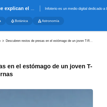
Infoterio - Noticias científicas que explican el mundo
a
Botánica
Astronomía
o
Descubren restos de presas en el estómago de un joven T-Rex: le encantaban las piernas
as en el estómago de un joven T-
ernas